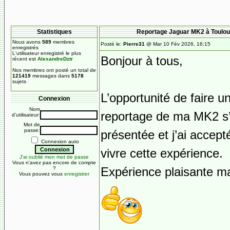
Statistiques
Reportage Jaguar MK2 à Toulo
Nous avons
589
membres
Posté le:
Pierre31
@ Mar 10 Fév 2026, 16:15
enregistrés
L'utilisateur enregistré le plus
Bonjour à tous,
récent est
AlexandreDztr
Nos membres ont posté un total de
121419
messages dans
5178
sujets
L’opportunité de faire u
Connexion
Nom
reportage de ma MK2 s’
d'utilisateur:
Mot de
passe:
présentée et j’ai accept
Connexion auto
vivre cette expérience.
J'ai oublié mon mot de passe
Vous n'avez pas encore de compte
Expérience plaisante ma 
?
Vous pouvez vous
enregistrer