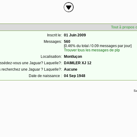
Tout à propos 
Inscrit le:
01 Juin 2009
Messages:
560
[0.46% du total / 0.09 messages par jour]
Trouver tous les messages de plp
Localisation:
Montluçon
ssédez-vous une Jaguar? Laquelle?:
DAIMLER XJ 12
 recherchez une Jaguar ? Laquelle?:
Aucune
Date de naissance :
04 Sep 1948
Sa