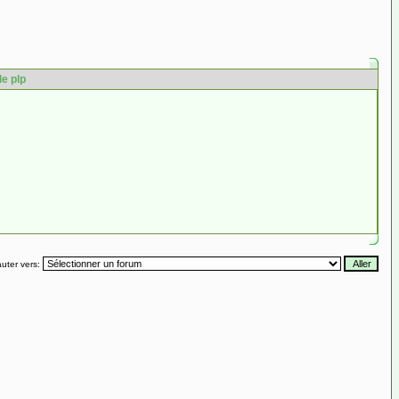
de plp
uter vers: