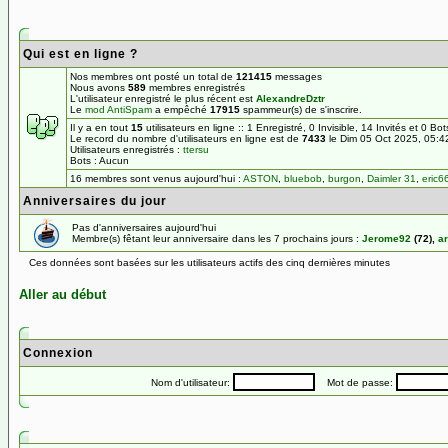
Qui est en ligne ?
Nos membres ont posté un total de
121415
messages
Nous avons
589
membres enregistrés
L'utilisateur enregistré le plus récent est
AlexandreDztr
Le
mod AntiSpam
a empêché
17915
spammeur(s) de s'inscrire.
Il y a en tout
15
utilisateurs en ligne :: 1 Enregistré, 0 Invisible, 14 Invités et 0 Bo
Le record du nombre d'utilisateurs en ligne est de
7433
le Dim 05 Oct 2025, 05:4
Utilisateurs enregistrés :
ttersu
Bots : Aucun
16 membres sont venus aujourd'hui :
ASTON
,
bluebob
,
burgon
,
Daimler 31
,
eric6
Anniversaires du jour
Pas d'anniversaires aujourd'hui
Membre(s) fêtant leur anniversaire dans les 7 prochains jours :
Jerome92
(72),
ar
Ces données sont basées sur les utilisateurs actifs des cinq dernières minutes
Aller au début
Connexion
Nom d'utilisateur:
Mot de passe: