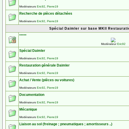
Modérateurs
Eric92
,
Pierre19
Recherche de pièces détachées
Modérateurs
Eric92
,
Pierre19
Spécial Daimler sur base MKII Restauration
*****
Modérateur
Eric92
Spécial Daimler
Modérateurs
Eric92
,
Pierre19
Restauration générale Daimler
Modérateurs
Eric92
,
Pierre19
Achat / Vente (pièces ou voitures)
Modérateurs
Eric92
,
Pierre19
Documentation
Modérateurs
Eric92
,
Pierre19
Mécanique
Modérateurs
Eric92
,
Pierre19
Liaison au sol (freinage ; pneumatiques ; amortisseurs ..)