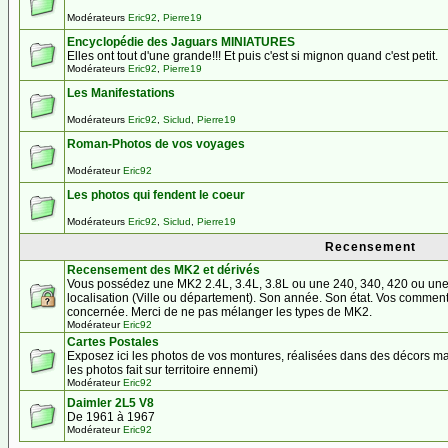
Modérateurs
Eric92
,
Pierre19
Encyclopédie des Jaguars MINIATURES
Elles ont tout d'une grande!!! Et puis c'est si mignon quand c'est petit.
Modérateurs
Eric92
,
Pierre19
Les Manifestations
Modérateurs
Eric92
,
Siclud
,
Pierre19
Roman-Photos de vos voyages
Modérateur
Eric92
Les photos qui fendent le coeur
Modérateurs
Eric92
,
Siclud
,
Pierre19
Recensement
Recensement des MK2 et dérivés
Vous possédez une MK2 2.4L, 3.4L, 3.8L ou une 240, 340, 420 ou un
localisation (Ville ou département). Son année. Son état. Vos comment
concernée. Merci de ne pas mélanger les types de MK2.
Modérateur
Eric92
Cartes Postales
Exposez ici les photos de vos montures, réalisées dans des décors ma
les photos fait sur territoire ennemi)
Modérateur
Eric92
Daimler 2L5 V8
De 1961 à 1967
Modérateur
Eric92