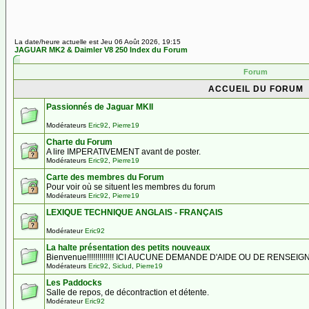
La date/heure actuelle est Jeu 06 Août 2026, 19:15
JAGUAR MK2 & Daimler V8 250 Index du Forum
Forum
ACCUEIL DU FORUM
Passionnés de Jaguar MKII
Modérateurs
Eric92
,
Pierre19
Charte du Forum
A lire IMPERATIVEMENT avant de poster.
Modérateurs
Eric92
,
Pierre19
Carte des membres du Forum
Pour voir où se situent les membres du forum
Modérateurs
Eric92
,
Pierre19
LEXIQUE TECHNIQUE ANGLAIS - FRANÇAIS
Modérateur
Eric92
La halte présentation des petits nouveaux
Bienvenue!!!!!!!!!!!!! ICI AUCUNE DEMANDE D'AIDE OU DE RENSE
Modérateurs
Eric92
,
Siclud
,
Pierre19
Les Paddocks
Salle de repos, de décontraction et détente.
Modérateur
Eric92