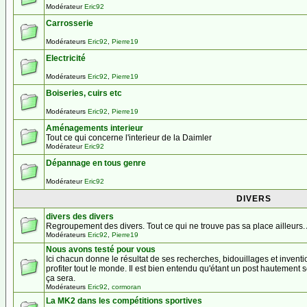
Modérateur
Eric92
Carrosserie
Modérateurs
Eric92
,
Pierre19
Electricité
Modérateurs
Eric92
,
Pierre19
Boiseries, cuirs etc
Modérateurs
Eric92
,
Pierre19
Aménagements interieur
Tout ce qui concerne l'interieur de la Daimler
Modérateur
Eric92
Dépannage en tous genre
Modérateur
Eric92
DIVERS
divers des divers
Regroupement des divers. Tout ce qui ne trouve pas sa place ailleurs. AT
Modérateurs
Eric92
,
Pierre19
Nous avons testé pour vous
Ici chacun donne le résultat de ses recherches, bidouillages et invent
profiter tout le monde. Il est bien entendu qu'étant un post hautement s
ça sera.
Modérateurs
Eric92
,
cormoran
La MK2 dans les compétitions sportives