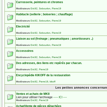
Carrosserie, peintures et chromes
Modérateurs
Eric92
,
Sebourlon
,
Pierre19
Habitacle (sellerie ; boiseries ; chauffage)
Modérateurs
Eric92
,
Sebourlon
,
Pierre19
Electricité
Modérateurs
Eric92
,
Sebourlon
,
Pierre19
Liaison au sol (freinage ; pneumatiques ; amortisseurs ..)
Modérateurs
Eric92
,
Sebourlon
,
Pierre19
Accessoires
Modérateurs
Eric92
,
Sebourlon
,
Pierre19
Des adresses, des liens etc repérés par chacun.
Modérateurs
Eric92
,
Pierre19
Encyclopédie KIKOFF de la restauration
Modérateurs
Eric92
,
Pierre19
,
kikoff
Les petites annonces concernant
Ventes et achats de MKII
Lien pour utiliser l'archivage
----- ICI ----
Modérateurs
Eric92
,
Pierre19
Achat/Vente de pièces détachées