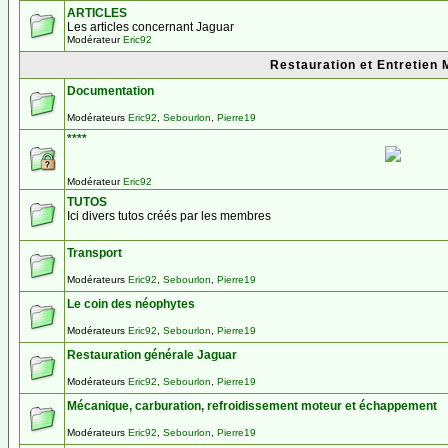
ARTICLES
Les articles concernant Jaguar
Modérateur
Eric92
Restauration et Entretien 
Documentation
Modérateurs
Eric92
,
Sebourlon
,
Pierre19
****
Modérateur
Eric92
TUTOS
Ici divers tutos créés par les membres
Transport
Modérateurs
Eric92
,
Sebourlon
,
Pierre19
Le coin des néophytes
Modérateurs
Eric92
,
Sebourlon
,
Pierre19
Restauration générale Jaguar
Modérateurs
Eric92
,
Sebourlon
,
Pierre19
Mécanique, carburation, refroidissement moteur et échappement
Modérateurs
Eric92
,
Sebourlon
,
Pierre19