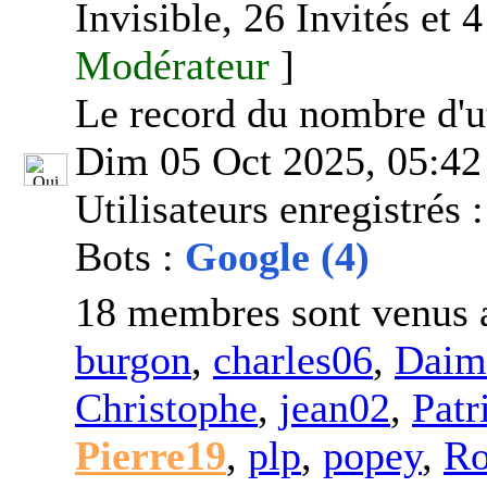
Invisible, 26 Invités et
Modérateur
]
Le record du nombre d'ut
Dim 05 Oct 2025, 05:42
Utilisateurs enregistrés 
Bots :
Google (4)
18 membres sont venus a
burgon
,
charles06
,
Daim
Christophe
,
jean02
,
Patr
Pierre19
,
plp
,
popey
,
Ro