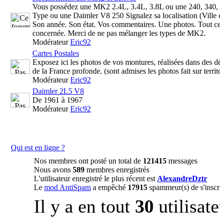
Vous possédez une MK2 2.4L, 3.4L, 3.8L ou une 240, 340,
Type ou une Daimler V8 250 Signalez sa localisation (Ville 
Son année. Son état. Vos commentaires. Une photos. Tout ce
concernée. Merci de ne pas mélanger les types de MK2.
Modérateur
Eric92
Cartes Postales
Exposez ici les photos de vos montures, réalisées dans des 
de la France profonde. (sont admises les photos fait sur terri
Modérateur
Eric92
Daimler 2L5 V8
De 1961 à 1967
Modérateur
Eric92
Qui est en ligne ?
Nos membres ont posté un total de
121415
messages
Nous avons
589
membres enregistrés
L'utilisateur enregistré le plus récent est
AlexandreDztr
Le
mod AntiSpam
a empêché
17915
spammeur(s) de s'inscri
Il y a en tout
30
utilisate