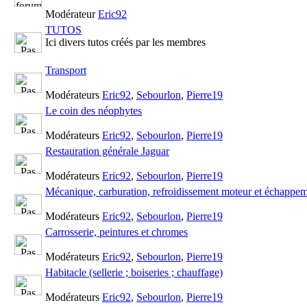
Modérateur
Eric92
TUTOS
Ici divers tutos créés par les membres
Transport
Modérateurs
Eric92
,
Sebourlon
,
Pierre19
Le coin des néophytes
Modérateurs
Eric92
,
Sebourlon
,
Pierre19
Restauration générale Jaguar
Modérateurs
Eric92
,
Sebourlon
,
Pierre19
Mécanique, carburation, refroidissement moteur et échappe
Modérateurs
Eric92
,
Sebourlon
,
Pierre19
Carrosserie, peintures et chromes
Modérateurs
Eric92
,
Sebourlon
,
Pierre19
Habitacle (sellerie ; boiseries ; chauffage)
Modérateurs
Eric92
,
Sebourlon
,
Pierre19